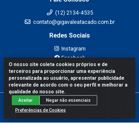
(12) 2134-4535
contato@gigavaleatacado.com.br
Redes Sociais
Instagram
Facebook
O nosso site coleta cookies próprios e de
YouTube
terceiros para proporcionar uma experiência
Linkedin
personalizada ao usuário, apresentar publicidade
relevante de acordo com o seu perfil e melhorar a
qualidade do nosso site.
Aceitar
Negar não essenciais
Gigavale Atacado - Av. Pedro Friggi, 451 - Vista Verde, São José
dos Campos/SP - CEP 12223-430 - CNPJ 08.978.600/0004-83
Preferências de Cookies